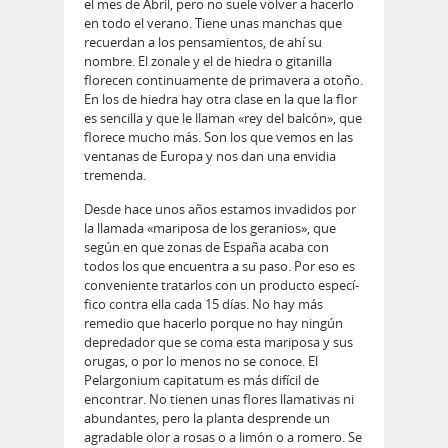
el mes de Abril, pero no suele volver a hacerlo
en todo el verano. Tiene unas manchas que
recuerdan a los pensamientos, de ahí su
nombre. El zonale y el de hiedra o gitanilla
florecen continuamente de primavera a otoño.
En los de hiedra hay otra clase en la que la flor
es sencilla y que le llaman «rey del balcón», que
florece mucho más. Son los que vemos en las
ventanas de Europa y nos dan una envidia
tremenda.
Desde hace unos años estamos invadidos por
la llamada «mariposa de los geranios», que
según en que zonas de España acaba con
todos los que encuentra a su paso. Por eso es
conveniente tratarlos con un producto especí­
fico contra ella cada 15 dí­as. No hay más
remedio que hacerlo porque no hay ningún
depredador que se coma esta mariposa y sus
orugas, o por lo menos no se conoce. El
Pelargonium capitatum es más difícil de
encontrar. No tienen unas flores llamativas ni
abundantes, pero la planta desprende un
agradable olor a rosas o a limón o a romero. Se