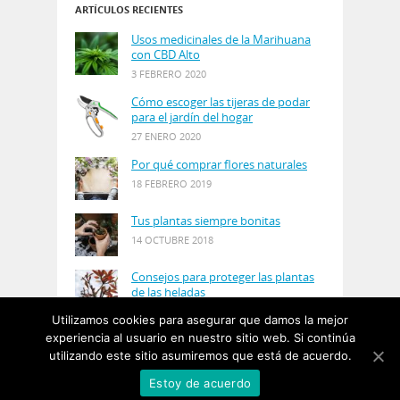
ARTÍCULOS RECIENTES
Usos medicinales de la Marihuana
con CBD Alto
3 FEBRERO 2020
Cómo escoger las tijeras de podar
para el jardín del hogar
27 ENERO 2020
Por qué comprar flores naturales
18 FEBRERO 2019
Tus plantas siempre bonitas
14 OCTUBRE 2018
Consejos para proteger las plantas
de las heladas
21 AGOSTO 2018
Utilizamos cookies para asegurar que damos la mejor
experiencia al usuario en nuestro sitio web. Si continúa
utilizando este sitio asumiremos que está de acuerdo.
© Copyright 2019
PlantasyJardines
· Designed by
Estoy de acuerdo
Salgarus Inc