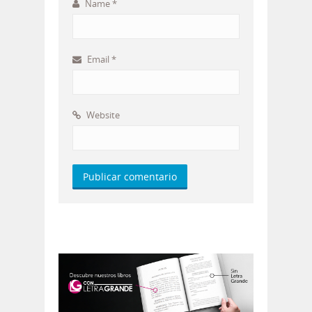
Name
*
Email
*
Website