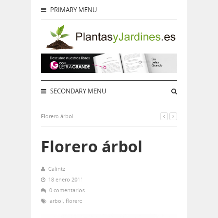
PRIMARY MENU
SECONDARY MENU
Florero árbol
Florero árbol
Calintz
18 enero 2011
0 comentarios
arbol
,
florero