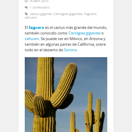
18 abril 2013
1 comentario
cactus gigante
,
Carnegiea gigantea
,
Saguaro
,
sahuaro
El
Saguaro
es el cactus más grande del mundo,
también conocido como
Carnegiea gigantea
o
sahuaro
. Se puede ver en México, en Arizona y
también en algunas partes de California, sobre
todo en el desierto de
Sonora
.