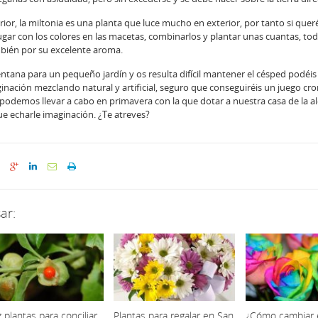
ior, la miltonia es una planta que luce mucho en exterior, por tanto si quer
ugar con los colores en las macetas, combinarlos y plantar unas cuantas, t
mbién por su excelente aroma.
entana para un pequeño jardín y os resulta difícil mantener el césped podéis
maginación mezclando natural y artificial, seguro que conseguiréis un juego cr
podemos llevar a cabo en primavera con la que dotar a nuestra casa de la al
ue echarle imaginación. ¿Te atreves?
ar:
 plantas para conciliar
Plantas para regalar en San
¿Cómo cambiar e