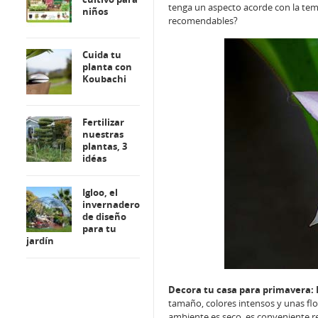
tenga un aspecto acorde con la tem
niños
recomendables?
Cuida tu
planta con
Koubachi
Fertilizar
nuestras
plantas, 3
idéas
Igloo, el
invernadero
de diseño
para tu
jardín
Decora tu casa para primavera:
tamaño, colores intensos y unas flo
ambiente es seco, es conveniente re