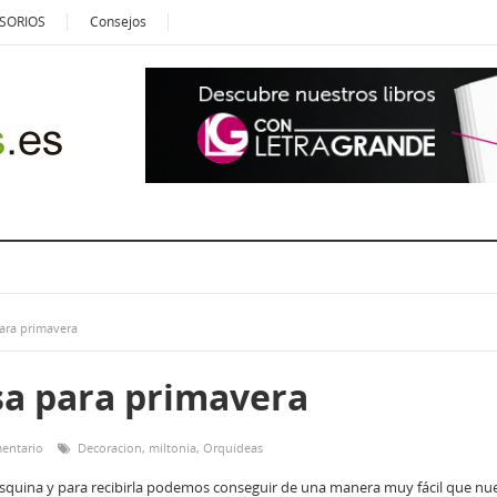
SORIOS
Consejos
para primavera
sa para primavera
entario
Decoracion
,
miltonia
,
Orquídeas
a esquina y para recibirla podemos conseguir de una manera muy fácil que nu