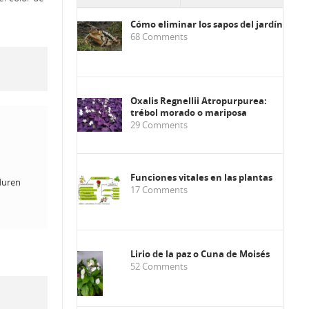
Cómo eliminar los sapos del jardín
68
Comments
Oxalis Regnellii Atropurpurea:
trébol morado o mariposa
29
Comments
Funciones vitales en las plantas
 duren
17
Comments
Lirio de la paz o Cuna de Moisés
52
Comments