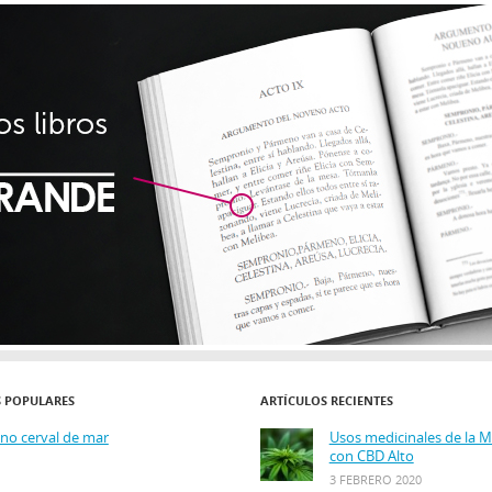
S POPULARES
ARTÍCULOS RECIENTES
ino cerval de mar
Usos medicinales de la 
con CBD Alto
3 FEBRERO 2020