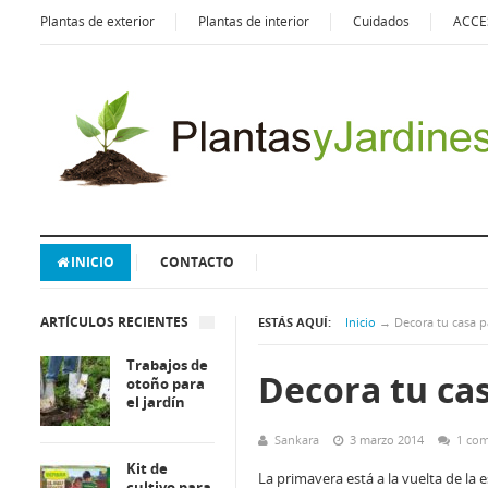
Plantas de exterior
Plantas de interior
Cuidados
ACCE
INICIO
CONTACTO
ARTÍCULOS RECIENTES
ESTÁS AQUÍ:
Inicio
→
Decora tu casa 
Trabajos de
Decora tu ca
otoño para
el jardín
Sankara
3 marzo 2014
1 com
Kit de
La primavera está a la vuelta de l
cultivo para