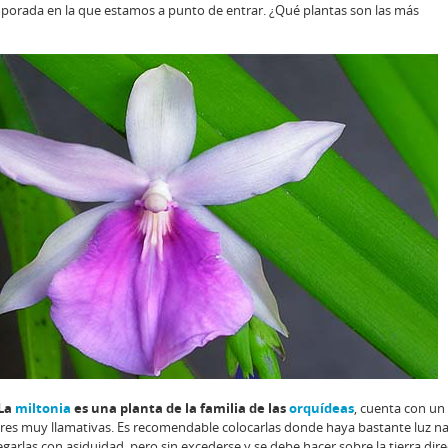
porada en la que estamos a punto de entrar. ¿Qué plantas son las más
 La
miltonia
es una planta de la familia de las
orquídeas
, cuenta con un
res muy llamativas. Es recomendable colocarlas donde haya bastante luz natu
garlas con asiduidad, pero sin excederse y se debe hacer sobre la tierra dir