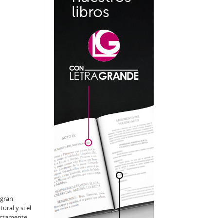
 gran
ral y si el
ectamente.