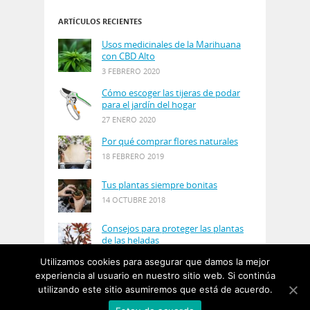
ARTÍCULOS RECIENTES
Usos medicinales de la Marihuana
con CBD Alto
3 FEBRERO 2020
Cómo escoger las tijeras de podar
para el jardín del hogar
27 ENERO 2020
Por qué comprar flores naturales
18 FEBRERO 2019
Tus plantas siempre bonitas
14 OCTUBRE 2018
Consejos para proteger las plantas
de las heladas
21 AGOSTO 2018
Utilizamos cookies para asegurar que damos la mejor
experiencia al usuario en nuestro sitio web. Si continúa
utilizando este sitio asumiremos que está de acuerdo.
© Copyright 2019
PlantasyJardines
· Designed by