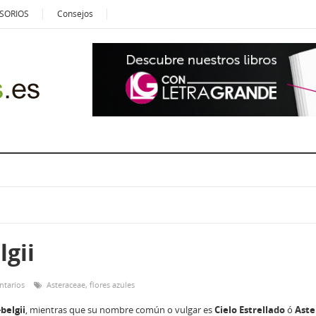
SORIOS
Consejos
lgii
ntarios
Asteraceae
,
flores azules
belgii
, mientras que su nombre común o vulgar es
Cielo Estrellado
ó
Aste