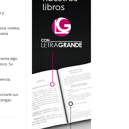
e y
sa, violeta,
hasta
emente algo
esco. Su
uencia,
ortarle sus
ntengan