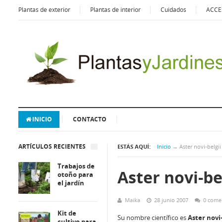
Plantas de exterior
Plantas de interior
Cuidados
ACCE
INICIO
CONTACTO
ARTÍCULOS RECIENTES
ESTÁS AQUÍ:
Inicio
→
Aster novi-belgii
Trabajos de
Aster novi-be
otoño para
el jardín
Maika
28 junio 2007
0 come
Kit de
Su nombre científico es
Aster novi-
cultivo para