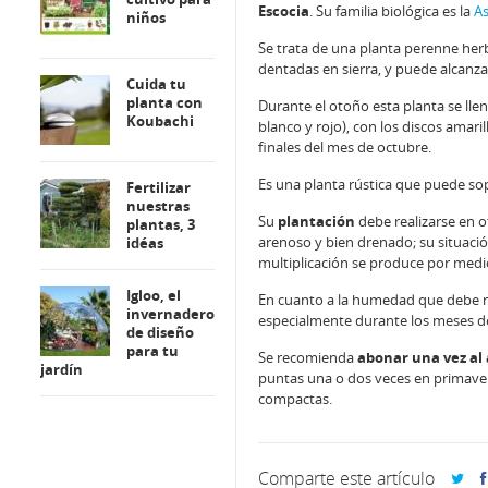
Escocia
. Su familia biológica es la
As
niños
Se trata de una planta perenne her
dentadas en sierra, y puede alcanza
Cuida tu
planta con
Durante el otoño esta planta se lle
Koubachi
blanco y rojo), con los discos amaril
finales del mes de octubre.
Es una planta rústica que puede sopo
Fertilizar
nuestras
Su
plantación
debe realizarse en 
plantas, 3
arenoso y bien drenado; su situació
idéas
multiplicación se produce por medi
Igloo, el
En cuanto a la humedad que debe rec
invernadero
especialmente durante los meses d
de diseño
para tu
Se recomienda
abonar una vez al
jardín
puntas una o dos veces en primavera
compactas.
Comparte este artículo