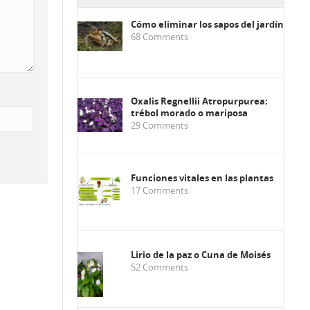
Cómo eliminar los sapos del jardín
68
Comments
Oxalis Regnellii Atropurpurea:
trébol morado o mariposa
29
Comments
Funciones vitales en las plantas
17
Comments
Lirio de la paz o Cuna de Moisés
52
Comments