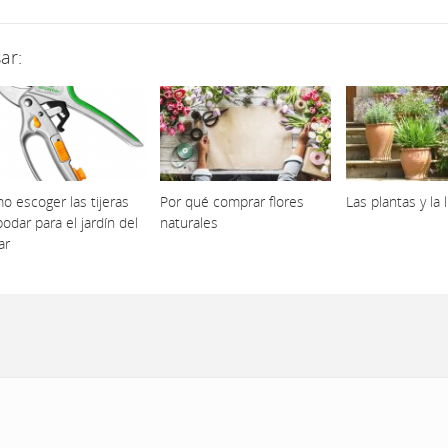
ar:
o escoger las tijeras
Por qué comprar flores
Las plantas y la 
odar para el jardín del
naturales
ar