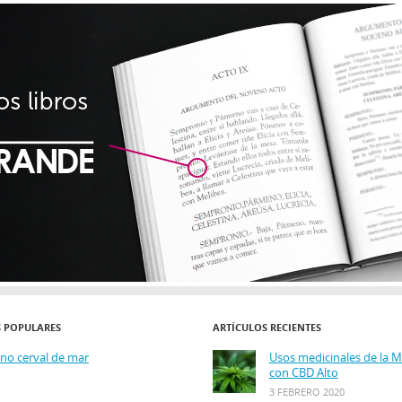
S POPULARES
ARTÍCULOS RECIENTES
ino cerval de mar
Usos medicinales de la 
con CBD Alto
3 FEBRERO 2020