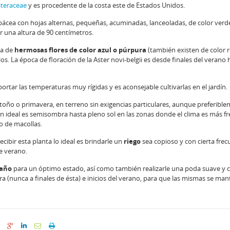
teraceae
y es procedente de la costa este de Estados Unidos.
bácea con hojas alternas, pequeñas, acuminadas, lanceoladas, de color verd
r una altura de 90 centímetros.
na de
hermosas flores de color azul o púrpura
(también existen de color ro
los. La época de floración de la Aster novi-belgii es desde finales del verano 
rtar las temperaturas muy rígidas y es aconsejable cultivarlas en el jardín.
otoño o primavera, en terreno sin exigencias particulares, aunque preferibl
n ideal es semisombra hasta pleno sol en las zonas donde el clima es más fr
o de macollas.
ibir esta planta lo ideal es brindarle un
riego
sea copioso y con cierta frec
e verano.
 año
para un óptimo estado, así como también realizarle una poda suave y c
 (nunca a finales de ésta) e inicios del verano, para que las mismas se ma