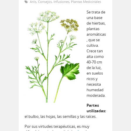
Anís
,
Consejos
,
Infusiones
,
Plantas Medicinales
Se trata de
una base
de hierbas,
plantas
aromáticas
, que se
cultiva.
Crece tan
alta como
40-70 cm
de la luz,
en suelos
ricos y
necesita
humedad
moderada.
Partes
utilizadas:
el bulbo, las hojas, las semillas y las raíces.
Por sus virtudes terapéuticas, es muy