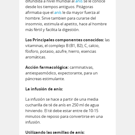
difundida a nivel mundial al
anís
se le conoce
desde los tiempos antiguos. Pitágoras
afirmaba que el
anís
le da mayor fuerza al
hombre. Sirve tambien para curarse del
insomnio, estimula el apetito, hace al hombre
más fértil y facilita la digestión.
Los Principales componentes conocidos:
las
vitaminas, el complejo B (B1, B2), C, calcio,
fósforo, potasio, azufre, hierro, esencias
aromáticas.
Acción farmacológica:
carminativas,
antiespasmódico, expectorante, para un
páncreas estimulante.
La infusión de anís:
La infusión se hace a partir de una media
cucharilla de té de anís en 250 ml de agua
hirviendo. El té debe estar entre de 10-15
minutos de reposo para convertirse en una
infusión.
Utilizando las semillas de anís: