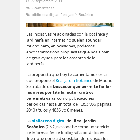
27 septiembre 2011
0 comentarios
biblioteca digital
,
Real Jardín Botánico
Las iniciativas relacionadas con la botánica y
jardinería en internet no suelen abundar
mucho pero, en ocasiones, podemos
encontrarnos con propuestas que nos sirven
de gran ayuda para los amantes de la
jardinería.
La propuesta que hoy te comentamos es la
que propone el
Real Jardín Botánico
de Madrid.
Se trata de un
buscador que permite hallar
las obras por título, autor u otros
parámetros
así como publicaciones
periódicas hasta un total de 1.353.936 páginas,
2040 títulos y 4836 volúmenes.
La
biblioteca digital
del Real Jardín
Botánico
(CSIC) se concibe como un servicio
de información de bibliografía botánica en
línea, que pone a disposición de los usuarios