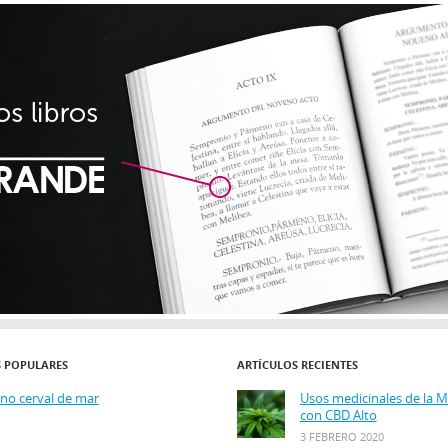
S POPULARES
ARTÍCULOS RECIENTES
ino cerval de mar
Usos medicinales de la 
con CBD Alto
3 FEBRERO 2020