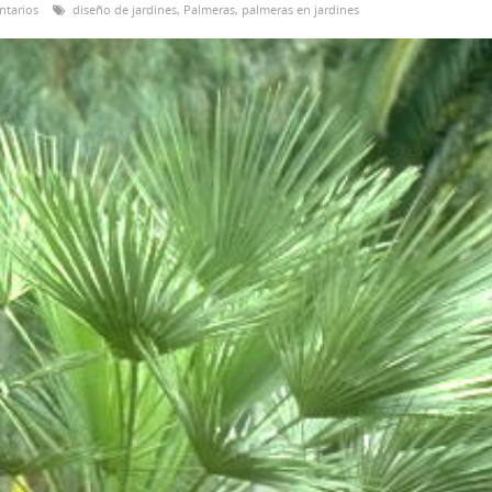
ntarios
diseño de jardines
,
Palmeras
,
palmeras en jardines