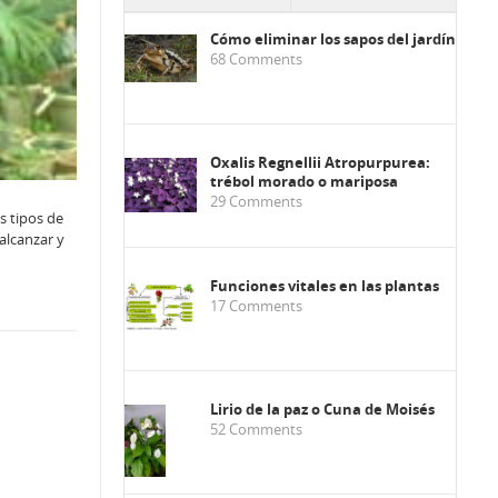
Cómo eliminar los sapos del jardín
68
Comments
Oxalis Regnellii Atropurpurea:
trébol morado o mariposa
29
Comments
s tipos de
alcanzar y
Funciones vitales en las plantas
17
Comments
Lirio de la paz o Cuna de Moisés
52
Comments