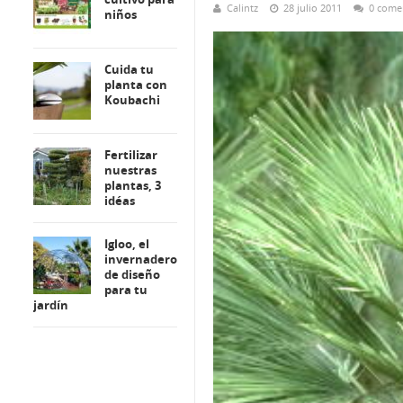
Calintz
28 julio 2011
0 come
niños
Cuida tu
planta con
Koubachi
Fertilizar
nuestras
plantas, 3
idéas
Igloo, el
invernadero
de diseño
para tu
jardín