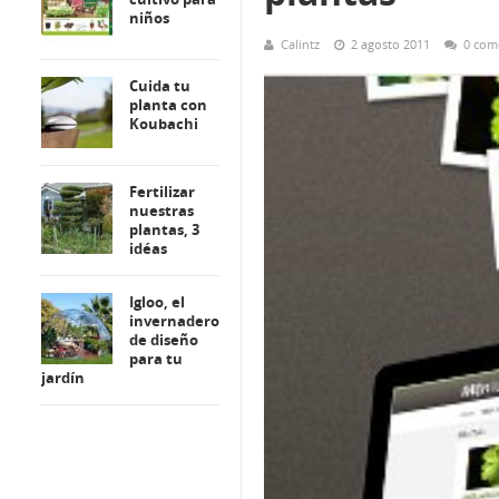
niños
Calintz
2 agosto 2011
0 com
Cuida tu
planta con
Koubachi
Fertilizar
nuestras
plantas, 3
idéas
Igloo, el
invernadero
de diseño
para tu
jardín