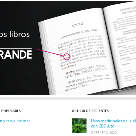
S POPULARES
ARTÍCULOS RECIENTES
ino cerval de mar
Usos medicinales de la 
con CBD Alto
3 FEBRERO 2020