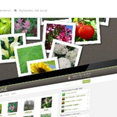
entarios
MyGarden
,
red social