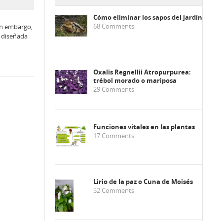
Cómo eliminar los sapos del jardín
68
Comments
Sin embargo,
e diseñada
Oxalis Regnellii Atropurpurea:
trébol morado o mariposa
29
Comments
Funciones vitales en las plantas
17
Comments
Lirio de la paz o Cuna de Moisés
52
Comments