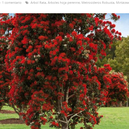
1 comentario
Árbol Rata
,
Árboles hoja perenne
,
Metrosideros Robusta
,
Mirtácea