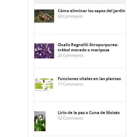
Cómo eliminar los sapos del jardín
68
Comments
Oxalis Regnellii Atropurpurea:
trébol morado o mariposa
29
Comments
Funciones vitales en las plantas
17
Comments
Lirio de la paz o Cuna de Moisés
52
Comments