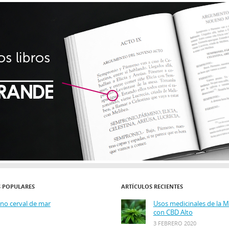
S POPULARES
ARTÍCULOS RECIENTES
ino cerval de mar
Usos medicinales de la 
con CBD Alto
3 FEBRERO 2020