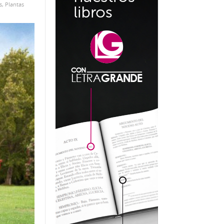
s
,
Plantas