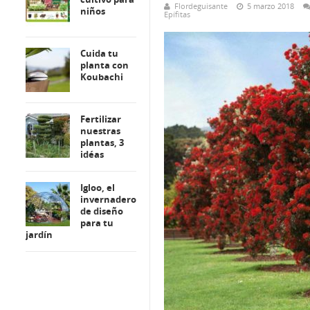
Flordeguisante
5 marzo 2018
niños
Epífitas
Cuida tu
planta con
Koubachi
Fertilizar
nuestras
plantas, 3
idéas
Igloo, el
invernadero
de diseño
para tu
jardín