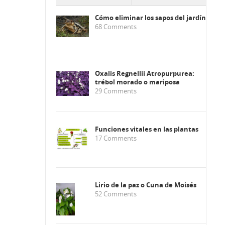
Cómo eliminar los sapos del jardín
68
Comments
Oxalis Regnellii Atropurpurea:
trébol morado o mariposa
29
Comments
Funciones vitales en las plantas
17
Comments
Lirio de la paz o Cuna de Moisés
52
Comments