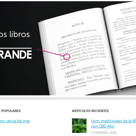
S POPULARES
ARTÍCULOS RECIENTES
ino cerval de mar
Usos medicinales de la 
con CBD Alto
3 FEBRERO 2020