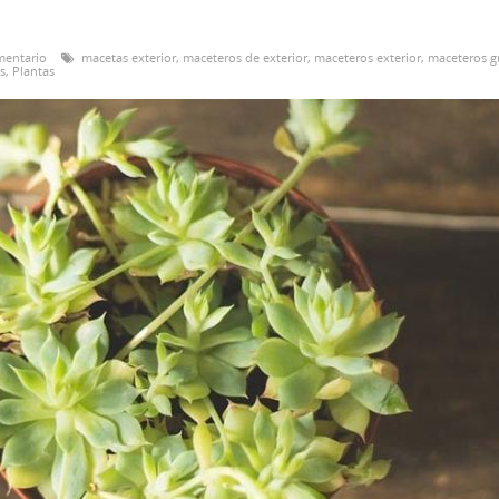
mentario
macetas exterior
,
maceteros de exterior
,
maceteros exterior
,
maceteros g
s
,
Plantas