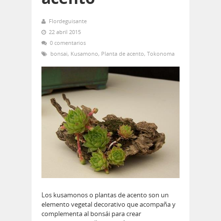
Flordeguisante
22 abril 2015
0 comentarios
bonsai
,
Kusamono
,
Planta de acento
,
Tokonoma
Los kusamonos o plantas de acento son un
elemento vegetal decorativo que acompaña y
complementa al bonsái para crear