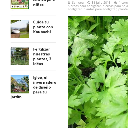
Sankara
31 julio 2016
1 com
niños
hierbas para adelgazar
,
hierbas para baj
adelgazar
,
plantas para adelgazar
,
planta
Cuida tu
planta con
Koubachi
Fertilizar
nuestras
plantas, 3
idéas
Igloo, el
invernadero
de diseño
para tu
jardín