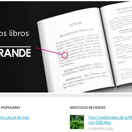
S POPULARES
ARTÍCULOS RECIENTES
ino cerval de mar
Usos medicinales de la 
con CBD Alto
3 FEBRERO 2020