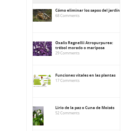
Cómo eliminar los sapos del jardín
68
Comments
Oxalis Regnellii Atropurpurea:
trébol morado o mariposa
29
Comments
Funciones vitales en las plantas
17
Comments
Lirio de la paz o Cuna de Moisés
52
Comments