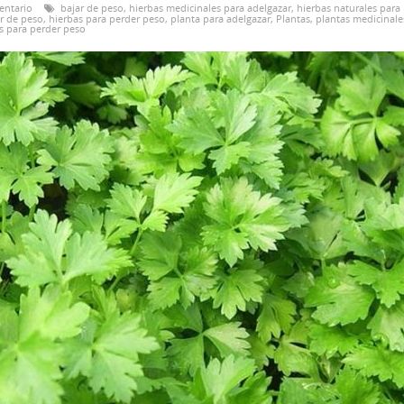
entario
bajar de peso
,
hierbas medicinales para adelgazar
,
hierbas naturales para
ar de peso
,
hierbas para perder peso
,
planta para adelgazar
,
Plantas
,
plantas medicinale
s para perder peso