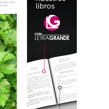
 perder peso
,
s para