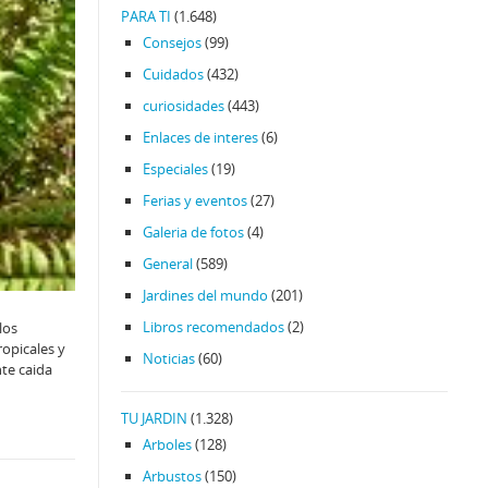
PARA TI
(1.648)
Consejos
(99)
Cuidados
(432)
curiosidades
(443)
Enlaces de interes
(6)
Especiales
(19)
Ferias y eventos
(27)
Galeria de fotos
(4)
General
(589)
Jardines del mundo
(201)
Libros recomendados
(2)
los
ropicales y
Noticias
(60)
nte caida
TU JARDIN
(1.328)
Arboles
(128)
Arbustos
(150)