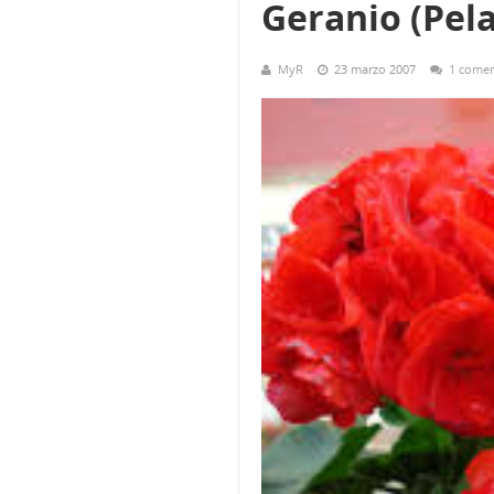
Geranio (Pel
MyR
23 marzo 2007
1 comen