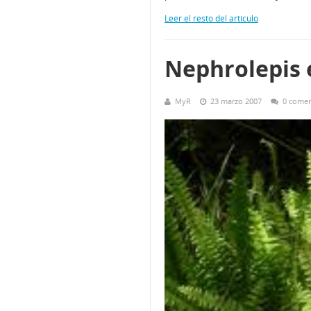
Leer el resto del artículo
Nephrolepis 
MyR
23 marzo 2007
0 comen