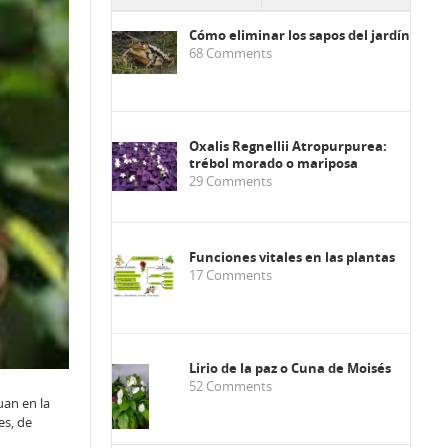
Cómo eliminar los sapos del jardín
68
Comments
Oxalis Regnellii Atropurpurea:
trébol morado o mariposa
29
Comments
Funciones vitales en las plantas
17
Comments
Lirio de la paz o Cuna de Moisés
52
Comments
uan en la
es, de