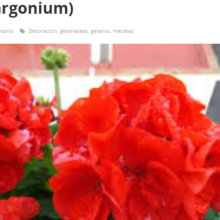
argonium)
tario
Decoracion
,
geranáceas
,
geranio
,
mecetas