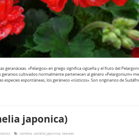
 las geranáceas. «Pelargos» en griego significa cigüeña y el fruto del Pelargo
os geranios cultivados normalmente pertenecen al género «Pelargonium» mi
especies espontáneas, los geráneos «rústicos». Son originarios de Sudáfric
elia japonica)
tarios
camelia
,
camelia japonica
,
teaceas