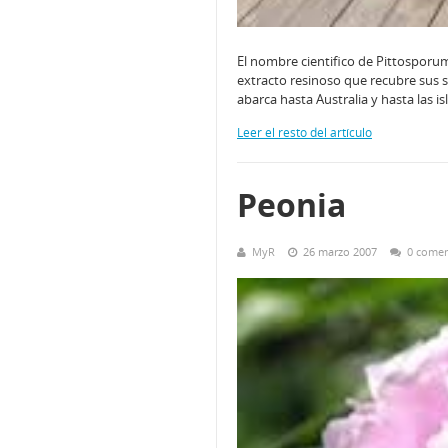
El nombre cientifico de Pittosporum 
extracto resinoso que recubre sus se
abarca hasta Australia y hasta las i
Leer el resto del artículo
Peonia
MyR
26 marzo 2007
0 comen