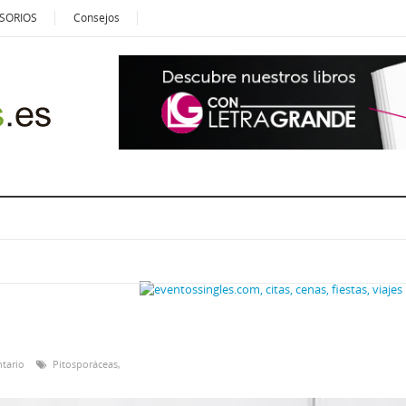
SORIOS
Consejos
tario
Pitosporáceas
,