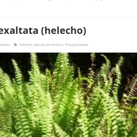
exaltata (helecho)
tarios
helecho
,
plantas de exterior
,
Polypodiáceas