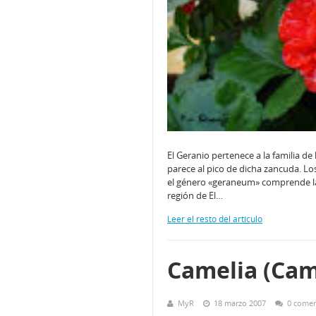
El Geranio pertenece a la familia de
parece al pico de dicha zancuda. L
el género «geraneum» comprende las 
región de El…
Leer el resto del artículo
Camelia (Cam
MyR
18 marzo 2007
0 comen