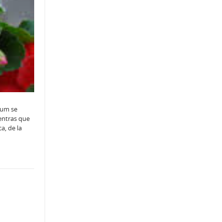
nium se
entras que
a, de la