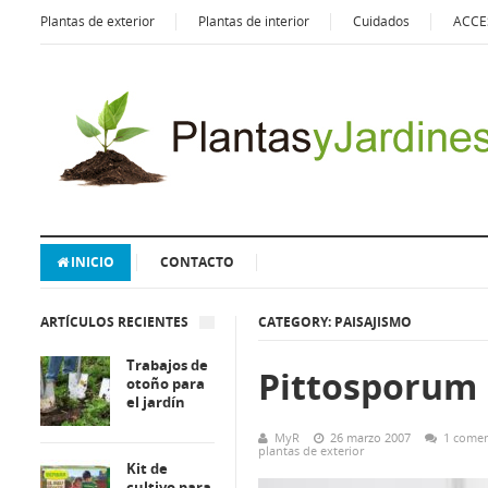
Plantas de exterior
Plantas de interior
Cuidados
ACCE
INICIO
CONTACTO
ARTÍCULOS RECIENTES
CATEGORY: PAISAJISMO
Trabajos de
Pittosporum
otoño para
el jardín
MyR
26 marzo 2007
1 comen
plantas de exterior
Kit de
cultivo para