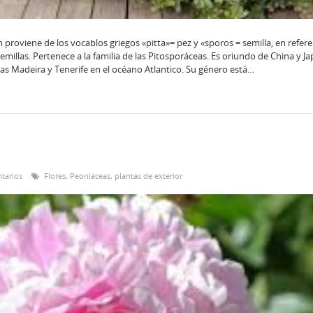
proviene de los vocablos griegos «pitta»= pez y «sporos = semilla, en refere
millas. Pertenece a la familia de las Pitosporáceas. Es oriundo de China y J
slas Madeira y Tenerife en el océano Atlantico. Su género está…
tarios
Flores
,
Peoniaceas
,
plantas de exterior