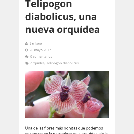
Telipogon
diabolicus, una
nueva orquídea
Sankara
26 mayo 2017
0 comentarios
orquidea
,
Telipogon diabolicus
Una de las flores más bonitas que podemos
encontrar en la naturaleza es la orquídea, de la