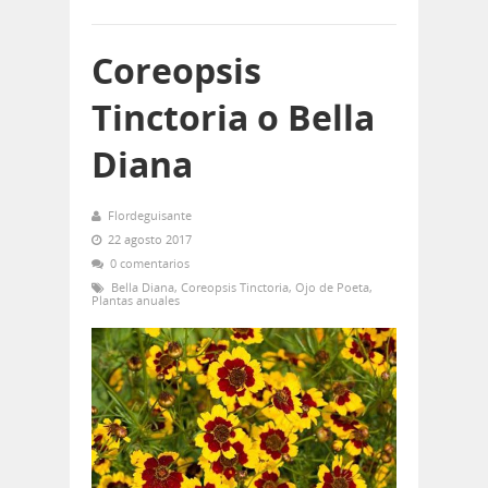
Coreopsis
Tinctoria o Bella
Diana
Flordeguisante
22 agosto 2017
0 comentarios
Bella Diana
,
Coreopsis Tinctoria
,
Ojo de Poeta
,
Plantas anuales