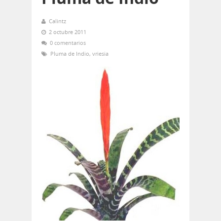
Calintz
2 octubre 2011
0 comentarios
Pluma de Indio
,
vriesia