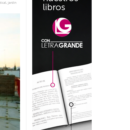
tical
,
jardin