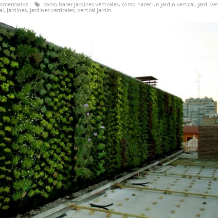
comentarios
como hacer jardines verticales
,
como hacer un jardin vertical
,
jardi ver
al
,
Jardines
,
jardines verticales
,
vertical jardin