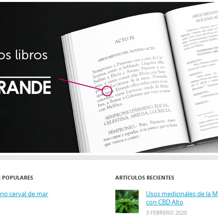
S POPULARES
ARTÍCULOS RECIENTES
ino cerval de mar
Usos medicinales de la 
con CBD Alto
3 FEBRERO 2020