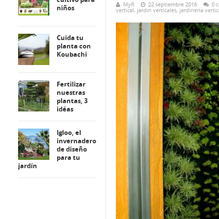
MyR
22 septiembre 2016
0 
niños
vertical
,
jardin verticales
,
jardineria vertic
Cuida tu
planta con
Koubachi
Fertilizar
nuestras
plantas, 3
idéas
Igloo, el
invernadero
de diseño
para tu
jardín