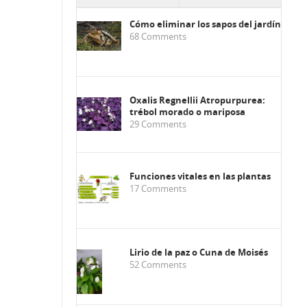
Cómo eliminar los sapos del jardín
68
Comments
Oxalis Regnellii Atropurpurea:
trébol morado o mariposa
29
Comments
Funciones vitales en las plantas
17
Comments
Lirio de la paz o Cuna de Moisés
52
Comments