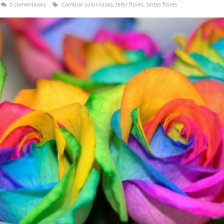
0 comentarios
Cambiar color rosas
,
teñir flores
,
tintes flores