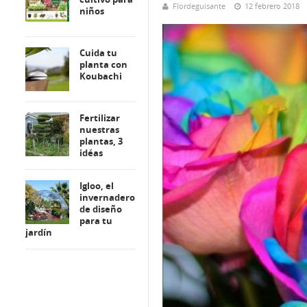
Flordeguisante
12 febrero 2018
niños
Cuida tu
planta con
Koubachi
Fertilizar
nuestras
plantas, 3
idéas
Igloo, el
invernadero
de diseño
para tu
jardín