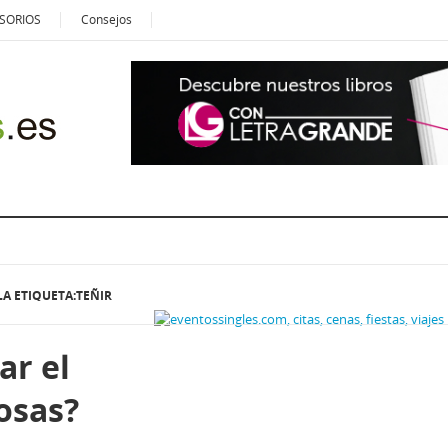
SORIOS
Consejos
A ETIQUETA:TEÑIR
r el
rosas?