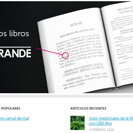
S POPULARES
ARTÍCULOS RECIENTES
ino cerval de mar
Usos medicinales de la 
con CBD Alto
3 FEBRERO 2020