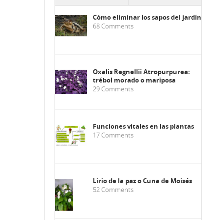
Cómo eliminar los sapos del jardín
68
Comments
Oxalis Regnellii Atropurpurea:
trébol morado o mariposa
29
Comments
Funciones vitales en las plantas
17
Comments
Lirio de la paz o Cuna de Moisés
52
Comments