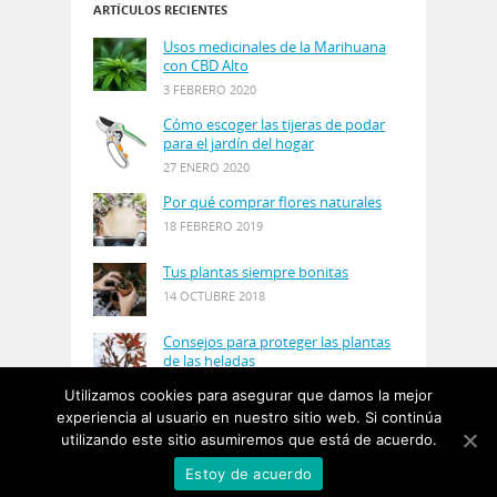
ARTÍCULOS RECIENTES
Usos medicinales de la Marihuana
con CBD Alto
3 FEBRERO 2020
Cómo escoger las tijeras de podar
para el jardín del hogar
27 ENERO 2020
Por qué comprar flores naturales
18 FEBRERO 2019
Tus plantas siempre bonitas
14 OCTUBRE 2018
Consejos para proteger las plantas
de las heladas
21 AGOSTO 2018
Utilizamos cookies para asegurar que damos la mejor
experiencia al usuario en nuestro sitio web. Si continúa
utilizando este sitio asumiremos que está de acuerdo.
© Copyright 2019
PlantasyJardines
· Designed by
Estoy de acuerdo
Salgarus Inc