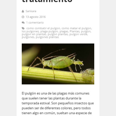
Sankara
13 agosto 2016
1 comentario
como combatir el pulgon
,
como matar el pulgon
,
los pulgones
,
plaga pulgon
,
plagas
,
Plantas
,
pulgón
,
pulgon en plantas
,
pulgon plantas
,
pulgon verde
,
pulgones
,
pulgones plantas
El pulgón es una de las plagas más comunes
que suelen tener las plantas durante la
temporada estival. Son pequeños insectos que
pueden ser de diferentes colores, pero todos
tienen algo en común, sueltan una especie de