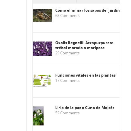
Cómo eliminar los sapos del jardín
68
Comments
Oxalis Regnellii Atropurpurea:
trébol morado o mariposa
29
Comments
Funciones vitales en las plantas
17
Comments
Lirio de la paz o Cuna de Moisés
52
Comments