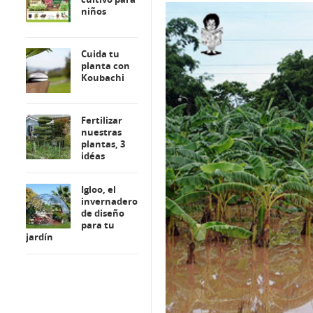
niños
Cuida tu
planta con
Koubachi
Fertilizar
nuestras
plantas, 3
idéas
Igloo, el
invernadero
de diseño
para tu
jardín