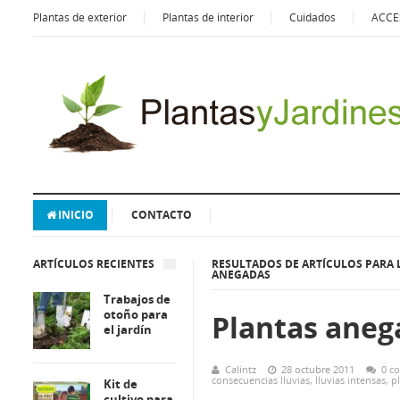
Plantas de exterior
Plantas de interior
Cuidados
ACCE
INICIO
CONTACTO
ARTÍCULOS RECIENTES
RESULTADOS DE ARTÍCULOS PARA 
ANEGADAS
Trabajos de
otoño para
Plantas aneg
el jardín
Calintz
28 octubre 2011
0 c
consecuencias lluvias
,
lluvias intensas
,
p
Kit de
cultivo para