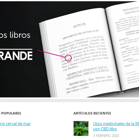
S POPULARES
ARTÍCULOS RECIENTES
ino cerval de mar
Usos medicinales de la 
con CBD Alto
3 FEBRERO 2020