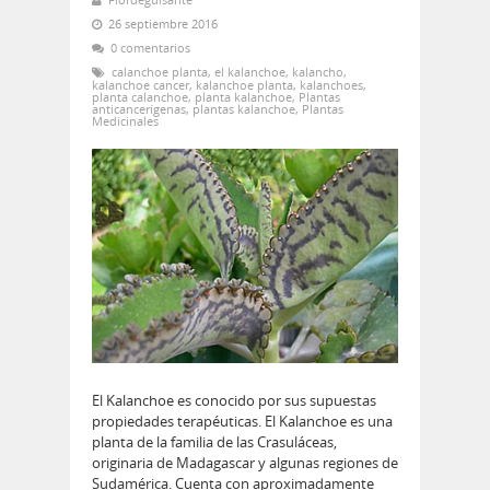
26 septiembre 2016
0 comentarios
calanchoe planta
,
el kalanchoe
,
kalancho
,
kalanchoe cancer
,
kalanchoe planta
,
kalanchoes
,
planta calanchoe
,
planta kalanchoe
,
Plantas
anticancerígenas
,
plantas kalanchoe
,
Plantas
Medicinales
El Kalanchoe es conocido por sus supuestas
propiedades terapéuticas. El Kalanchoe es una
planta de la familia de las Crasuláceas,
originaria de Madagascar y algunas regiones de
Sudamérica. Cuenta con aproximadamente