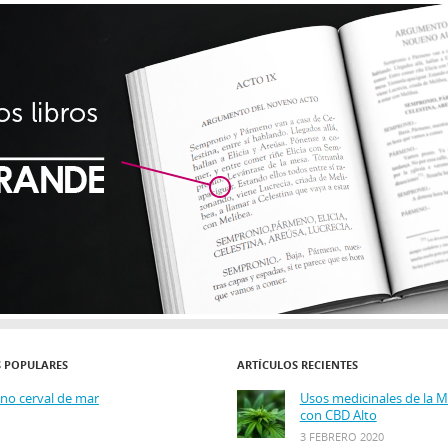
S POPULARES
ARTÍCULOS RECIENTES
ino cerval de mar
Usos medicinales de la 
con CBD Alto
3 FEBRERO 2020