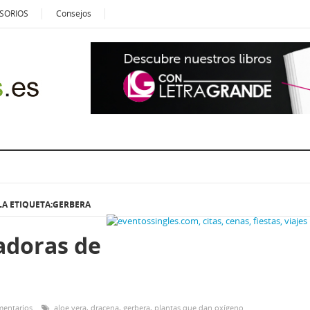
SORIOS
Consejos
LA ETIQUETA:GERBERA
adoras de
mentarios
aloe vera
,
dracena
,
gerbera
,
plantas que dan oxígeno