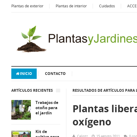
Plantas de exterior
Plantas de interior
Cuidados
ACCE
INICIO
CONTACTO
ARTÍCULOS RECIENTES
RESULTADOS DE ARTÍCULOS PARA 
Trabajos de
Plantas liber
otoño para
el jardín
oxígeno
Kit de
Calintz
15 agosto 2011
0 co
cultivo para