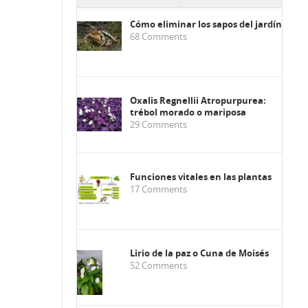
Cómo eliminar los sapos del jardín
68
Comments
Oxalis Regnellii Atropurpurea:
trébol morado o mariposa
29
Comments
Funciones vitales en las plantas
17
Comments
Lirio de la paz o Cuna de Moisés
52
Comments