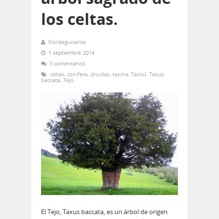
los celtas.
Flordeguisante
1 septiembre 2014
3 comentarios
celtas
,
conífera
,
druidas
,
taxina
,
Taxlol
,
Taxus
baccata
,
Tejo
El Tejo, Taxus baccata, es un árbol de origen