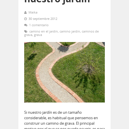
Maika
30 septiembre 2012
1 comentario
camino en el jardín
,
camino jardín
,
caminos de
grava
,
grava
Si nuestro jardín es de un tamaño
considerable, es habitual que pensemos en
construir un camino de grava. El principal
motivo por el que se nos puede ocurrir, es para