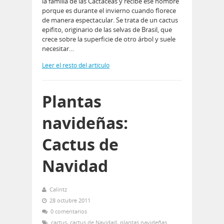
la familia de las Cactáceas y recibe ese nombre
porque es durante el invierno cuando florece
de manera espectacular. Se trata de un cactus
epifito, originario de las selvas de Brasil, que
crece sobre la superficie de otro árbol y suele
necesitar…
Leer el resto del artículo
Plantas
navideñas:
Cactus de
Navidad
Calintz
28 octubre 2011
0 comentarios
cactus
,
cactus de Navidad
,
plantas navideñas