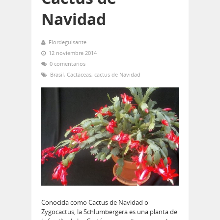
Navidad
Flordeguisante
12 noviembre 2014
0 comentarios
Brasil
,
Cactáceas
,
cactus de Navidad
Conocida como Cactus de Navidad o
Zygocactus, la Schlumbergera es una planta de