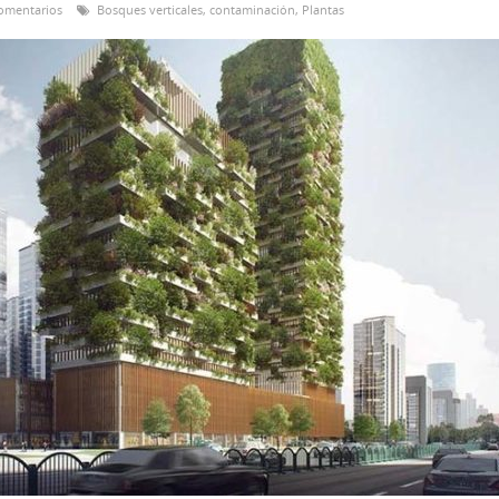
omentarios
Bosques verticales
,
contaminación
,
Plantas