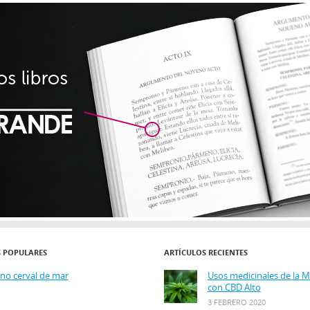
S POPULARES
ARTÍCULOS RECIENTES
ino cerval de mar
Usos medicinales de la 
con CBD Alto
3 FEBRERO 2020