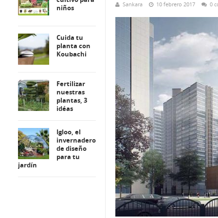
Sankara
10 febrero 2017
0 c
niños
Cuida tu
planta con
Koubachi
Fertilizar
nuestras
plantas, 3
idéas
Igloo, el
invernadero
de diseño
para tu
jardín