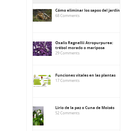
Cómo eliminar los sapos del jardín
68
Comments
Oxalis Regnellii Atropurpurea:
trébol morado o mariposa
29
Comments
Funciones vitales en las plantas
17
Comments
Lirio de la paz o Cuna de Moisés
52
Comments