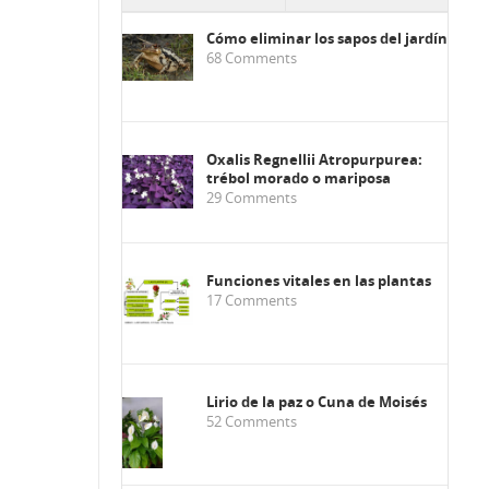
Cómo eliminar los sapos del jardín
68
Comments
Oxalis Regnellii Atropurpurea:
trébol morado o mariposa
29
Comments
Funciones vitales en las plantas
17
Comments
Lirio de la paz o Cuna de Moisés
52
Comments