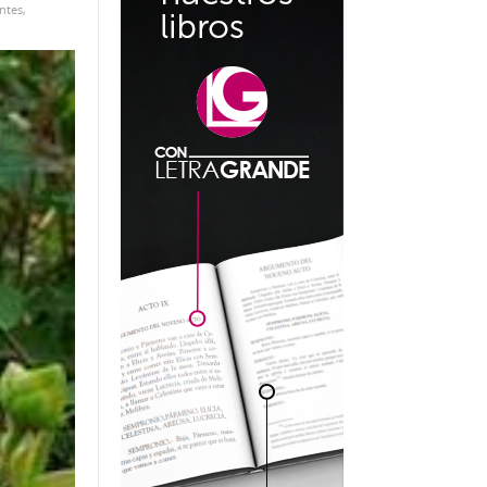
ntes
,