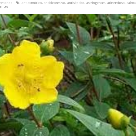
entarios
antiasmótico
,
antidepresivo
,
antiséptico
,
astringentes
,
atinervioso
,
calma
antes