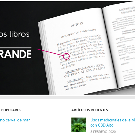
S POPULARES
ARTÍCULOS RECIENTES
ino cerval de mar
Usos medicinales de la 
con CBD Alto
3 FEBRERO 2020