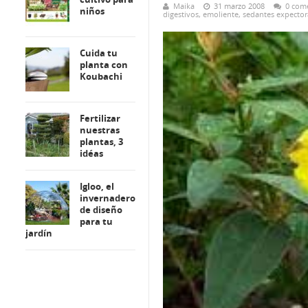
Maika
31 marzo 2008
0 com
niños
digestivos
,
emoliente
,
sedantes expector
Cuida tu
planta con
Koubachi
Fertilizar
nuestras
plantas, 3
idéas
Igloo, el
invernadero
de diseño
para tu
jardín