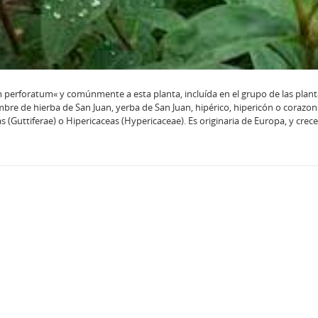
 perforatum« y comúnmente a esta planta, incluí­da en el grupo de las plan
bre de hierba de San Juan, yerba de San Juan, hipérico, hipericón o corazonc
ras (Guttiferae) o Hipericaceas (Hypericaceae). Es originaria de Europa, y crec