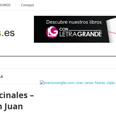
SORIOS
Consejos
LA
cinales –
n Juan