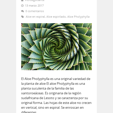
13 marzo 2017
0 comentarios
Aloe en espiral
,
Aloe espirilado
,
Aloe Pholyphylla
El Aloe Pholyphylla es una original variedad de
la planta de aloe El aloe Pholyphylla es una
planta suculenta de la familia de las
xantoroeáceas. Es originaria de la región
sudafricana de Lesoto y se caracteriza por su
original forma. Las hojas de este aloe no crecen
en vertical, sino en espiral. Se enroscan en
diferentes…