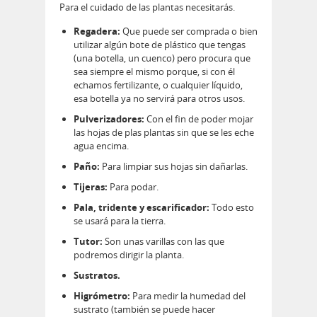
Para el cuidado de las plantas necesitarás.
Regadera:
Que puede ser comprada o bien
utilizar algún bote de plástico que tengas
(una botella, un cuenco) pero procura que
sea siempre el mismo porque, si con él
echamos fertilizante, o cualquier líquido,
esa botella ya no servirá para otros usos.
Pulverizadores:
Con el fin de poder mojar
las hojas de plas plantas sin que se les eche
agua encima.
Paño:
Para limpiar sus hojas sin dañarlas.
Tijeras:
Para podar.
Pala, tridente y escarificador:
Todo esto
se usará para la tierra.
Tutor:
Son unas varillas con las que
podremos dirigir la planta.
Sustratos.
Higrómetro:
Para medir la humedad del
sustrato (también se puede hacer