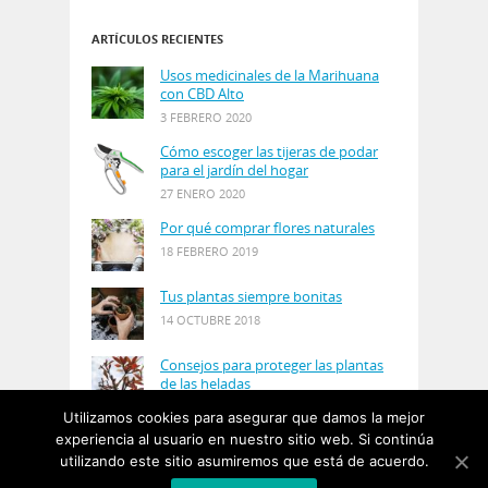
ARTÍCULOS RECIENTES
Usos medicinales de la Marihuana
con CBD Alto
3 FEBRERO 2020
Cómo escoger las tijeras de podar
para el jardín del hogar
27 ENERO 2020
Por qué comprar flores naturales
18 FEBRERO 2019
Tus plantas siempre bonitas
14 OCTUBRE 2018
Consejos para proteger las plantas
de las heladas
21 AGOSTO 2018
Utilizamos cookies para asegurar que damos la mejor
experiencia al usuario en nuestro sitio web. Si continúa
utilizando este sitio asumiremos que está de acuerdo.
© Copyright 2019
PlantasyJardines
· Designed by