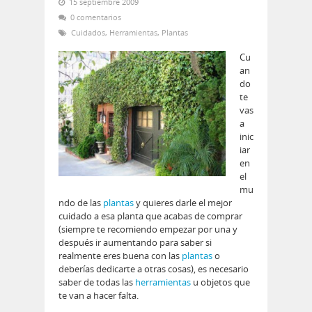
15 septiembre 2009
0 comentarios
Cuidados
,
Herramientas
,
Plantas
Cu
an
do
te
vas
a
inic
iar
en
el
mu
ndo de las
plantas
y quieres darle el mejor
cuidado a esa planta que acabas de comprar
(siempre te recomiendo empezar por una y
después ir aumentando para saber si
realmente eres buena con las
plantas
o
deberías dedicarte a otras cosas), es necesario
saber de todas las
herramientas
u objetos que
te van a hacer falta.