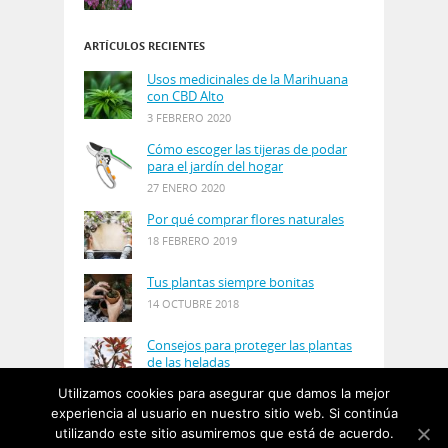
ARTÍCULOS RECIENTES
Usos medicinales de la Marihuana
con CBD Alto
3 FEBRERO 2020
Cómo escoger las tijeras de podar
para el jardín del hogar
27 ENERO 2020
Por qué comprar flores naturales
18 FEBRERO 2019
Tus plantas siempre bonitas
14 OCTUBRE 2018
Consejos para proteger las plantas
de las heladas
21 AGOSTO 2018
Utilizamos cookies para asegurar que damos la mejor
experiencia al usuario en nuestro sitio web. Si continúa
utilizando este sitio asumiremos que está de acuerdo.