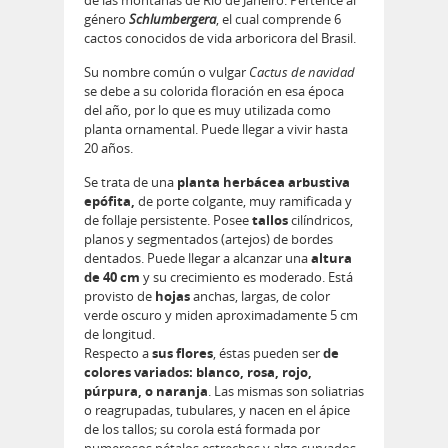
género
Schlumbergera
, el cual comprende 6
cactos conocidos de vida arboricora del Brasil.
Su nombre común o vulgar
Cactus de navidad
se debe a su colorida floración en esa época
del año, por lo que es muy utilizada como
planta ornamental. Puede llegar a vivir hasta
20 años.
Se trata de una
planta herbácea arbustiva
epó­fita,
de porte colgante, muy ramificada y
de follaje persistente. Posee
tallos
cilíndricos,
planos y segmentados (artejos) de bordes
dentados. Puede llegar a alcanzar una
altura
de 40 cm
y su crecimiento es moderado. Está
provisto de
hojas
anchas, largas, de color
verde oscuro y miden aproximadamente 5 cm
de longitud.
Respecto a
sus flores
, éstas pueden ser
de
colores variados: blanco, rosa, rojo,
púrpura, o naranja
. Las mismas son soliatrias
o reagrupadas, tubulares, y nacen en el ápice
de los tallos; su corola está formada por
numerosos pétalos estrechos y algo curvados.