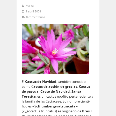
Maika
1 abril 2008
0 comentarios
El
Cactus de Navidad
, también conocido
como C
actus de acción de gracias, Cactus
de pascua, Cacto de Navidad, Santa
Teresita
, es un cactus epó­fito perteneciente a
la familia de las Cactaceae. Su nombre cientí­
fico es
«Schlumbergeratruncata»
(Zygocactus truncatus) es originario de
Brasil
,
de las montañas de Río de Janeiro. Pertence al