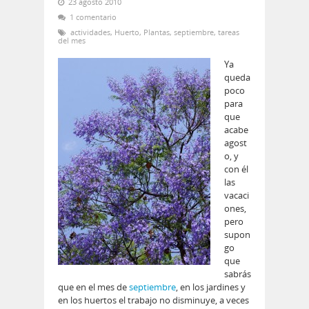
23 agosto 2010
1 comentario
actividades
,
Huerto
,
Plantas
,
septiembre
,
tareas
del mes
Ya
queda
poco
para
que
acabe
agost
o, y
con él
las
vacaci
ones,
pero
supon
go
que
sabrás
que en el mes de
septiembre
, en los jardines y
en los huertos el trabajo no disminuye, a veces