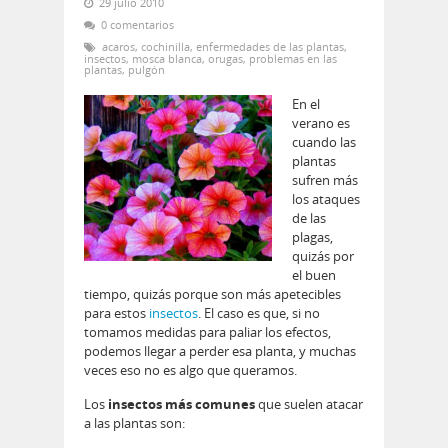
29 julio 2010
0 comentarios
acaros
,
cochinilla
,
enfermedades de las plantas
,
insectos
,
mosca blanca
,
orugas
,
problemas en las
plantas
,
pulgón
En el
verano es
cuando las
plantas
sufren más
los ataques
de las
plagas,
quizás por
el buen
tiempo, quizás porque son más apetecibles
para estos
insectos
. El caso es que, si no
tomamos medidas para paliar los efectos,
podemos llegar a perder esa planta, y muchas
veces eso no es algo que queramos.
Los
insectos más comunes
que suelen atacar
a las plantas son: