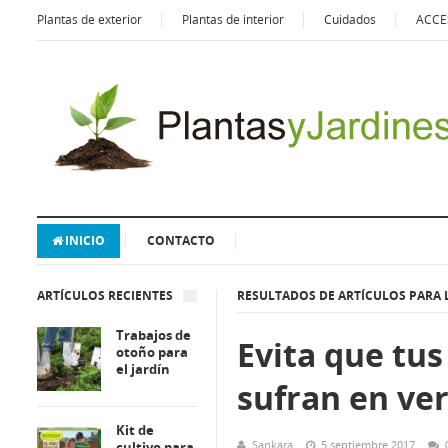
Plantas de exterior
Plantas de interior
Cuidados
ACCE
INICIO
CONTACTO
ARTÍCULOS RECIENTES
RESULTADOS DE ARTÍCULOS PARA 
Trabajos de
Evita que tus
otoño para
el jardín
sufran en ve
Kit de
Sankara
5 septiembre 2017
cultivo para