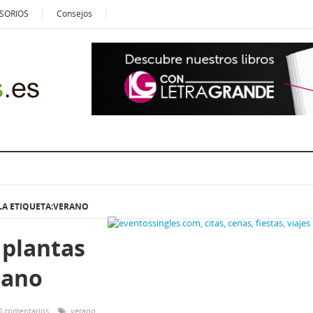
SORIOS
Consejos
LA ETIQUETA:VERANO
 plantas
rano
0 comentarios
verano