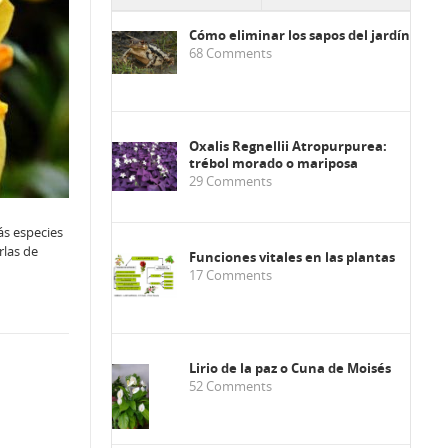
Cómo eliminar los sapos del jardín
68
Comments
Oxalis Regnellii Atropurpurea:
trébol morado o mariposa
29
Comments
ás especies
rlas de
Funciones vitales en las plantas
17
Comments
Lirio de la paz o Cuna de Moisés
52
Comments