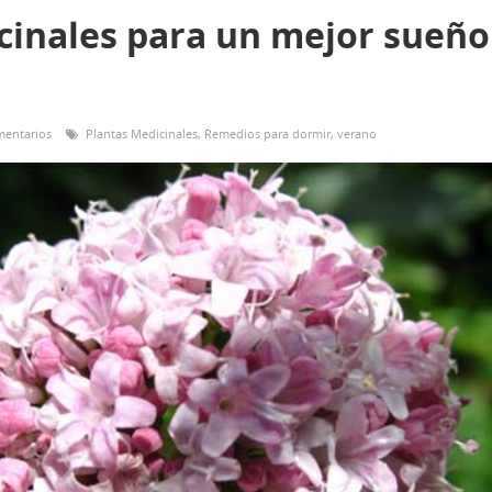
cinales para un mejor sueño
mentarios
Plantas Medicinales
,
Remedios para dormir
,
verano