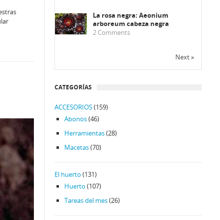
estras
La rosa negra: Aeonium
lar
arboreum cabeza negra
2
Comments
Next »
CATEGORÍAS
ACCESORIOS
(159)
Abonos
(46)
Herramientas
(28)
Macetas
(70)
El huerto
(131)
Huerto
(107)
Tareas del mes
(26)