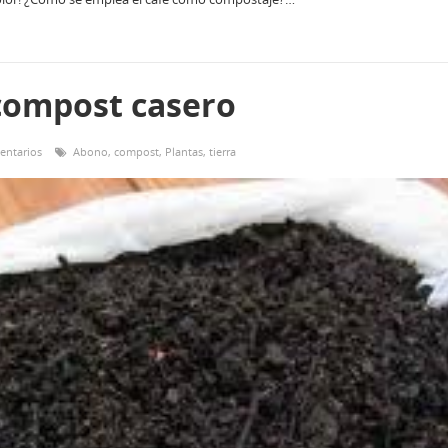
compost casero
entarios
Abono
,
compost
,
Plantas
,
tierra