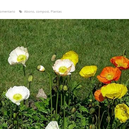
comentario
Abono
,
compost
,
Plantas