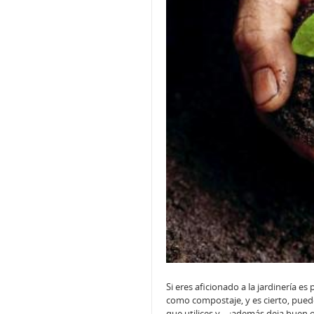
Si eres aficionado a la jardinería e
como compostaje, y es cierto, pued
que utilices y… ¡además deja buen