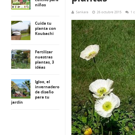
niños
Sankara
26 octubre 2015
1 
Cuida tu
planta con
Koubachi
Fertilizar
nuestras
plantas, 3
idéas
Igloo, el
invernadero
de diseño
para tu
jardín