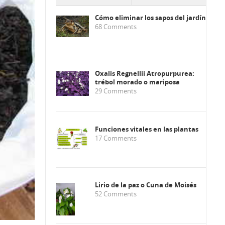
Cómo eliminar los sapos del jardín
68
Comments
Oxalis Regnellii Atropurpurea:
trébol morado o mariposa
29
Comments
Funciones vitales en las plantas
17
Comments
Lirio de la paz o Cuna de Moisés
52
Comments