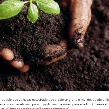
s probable que ya hayas escuchado que el café en grano o molido, puede utiliz
e ser muy beneficioso para tu jardín ya que sirven para añadir nitrógeno al
 olor! ¿Cómo se emplea el café como compostaje?…