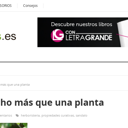
SORIOS
Consejos
 más que una planta
ho más que una planta
entarios
herboristería
,
propiedades curativas
,
sandalo