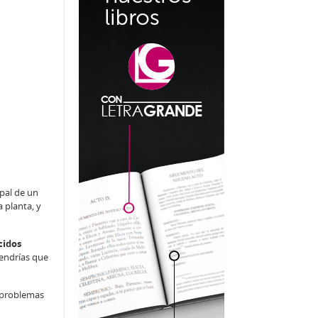
pal de un
 planta, y
cidos
tendrías que
 problemas