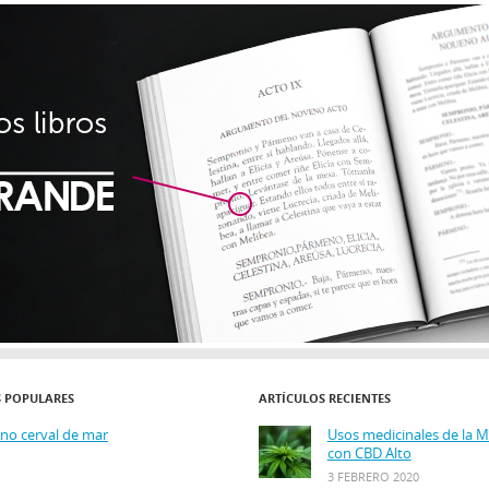
S POPULARES
ARTÍCULOS RECIENTES
ino cerval de mar
Usos medicinales de la 
con CBD Alto
3 FEBRERO 2020