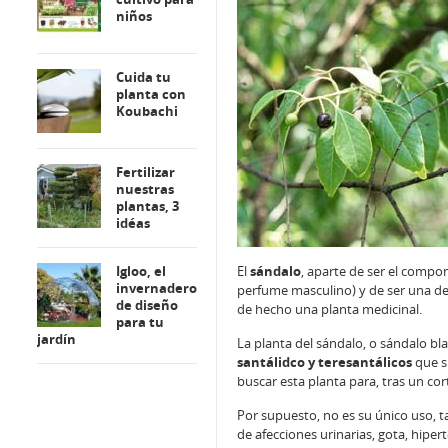
niños
Cuida tu
planta con
Koubachi
Fertilizar
nuestras
plantas, 3
idéas
Igloo, el
El
sándalo
, aparte de ser el comp
invernadero
perfume masculino) y de ser una de 
de diseño
de hecho una planta medicinal.
para tu
jardín
La planta del sándalo, o sándalo bl
santálidco y teresantálicos
que 
buscar esta planta para, tras un corte
Por supuesto, no es su único uso, 
de afecciones urinarias, gota, hiperte