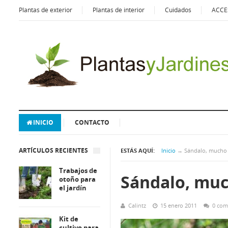
Plantas de exterior
Plantas de interior
Cuidados
ACCE
INICIO
CONTACTO
ARTÍCULOS RECIENTES
ESTÁS AQUÍ:
Inicio
→
Sándalo, mucho
Trabajos de
Sándalo, muc
otoño para
el jardín
Calintz
15 enero 2011
0 com
Kit de
cultivo para