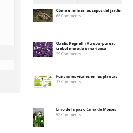
Cómo eliminar los sapos del jardín
68
Comments
Oxalis Regnellii Atropurpurea:
trébol morado o mariposa
29
Comments
Funciones vitales en las plantas
17
Comments
Lirio de la paz o Cuna de Moisés
52
Comments