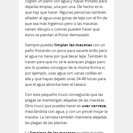
cogido un paño con agua y hayas frotado para
dejarlas limpias, una por una. De hecho es lo
que hay que hacer. Algunas personas también
añaden al agua unas gotas de lejía con el fin de
que sea más higiénico pero si las macetas
tienen dibujos o colores puedes hacer que
éstos se pierdan al frotar demasiado.
Siempre puedes
limpiar las macetas
con un
paño frotando un poco para sacarle brillo pero
el agua no tiene por qué llevar lejía. También lo
hacen para que no se le acerquen plagas pero
eso lo puedes conseguir de la misma forma si,
por ejemplo, usas agua con varias colillas en
ella y que hayas dejado unas 24-48 horas para
que el agua absorba bien el tabaco.
Con este pequeño truco conseguirás que las
plagas se mantengan alejadas de las macetas.
Otro truco que puedes hacer es
usar cerveza
,
mezclándola con agua, y con un pincel mojar la
maceta. La cerveza también mantiene alejadas
las plagas de las plantas.
La
limpieza de las macetas
puedes hacerlo