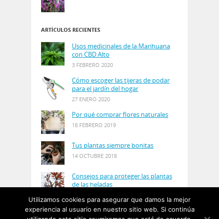
ARTÍCULOS RECIENTES
Usos medicinales de la Marihuana
con CBD Alto
3 FEBRERO 2020
Cómo escoger las tijeras de podar
para el jardín del hogar
27 ENERO 2020
Por qué comprar flores naturales
18 FEBRERO 2019
Tus plantas siempre bonitas
14 OCTUBRE 2018
Consejos para proteger las plantas
de las heladas
21 AGOSTO 2018
Utilizamos cookies para asegurar que damos la mejor
experiencia al usuario en nuestro sitio web. Si continúa