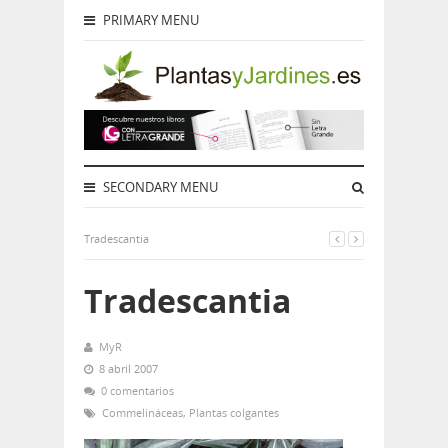
PRIMARY MENU
SECONDARY MENU
Tradescantia
Tradescantia
MyR
8 abril 2007
0 comentarios
Commelináceas
,
Plantas colgantes