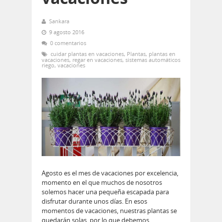
Sankara
9 agosto 2016
0 comentarios
cuidar plantas en vacaciones
,
Plantas
,
plantas en
vacaciones
,
regar en vacaciones
,
sistemas automáticos
riego
,
vacaciones
Agosto es el mes de vacaciones por excelencia,
momento en el que muchos de nosotros
solemos hacer una pequeña escapada para
disfrutar durante unos días. En esos
momentos de vacaciones, nuestras plantas se
quedarán solas, por lo que debemos