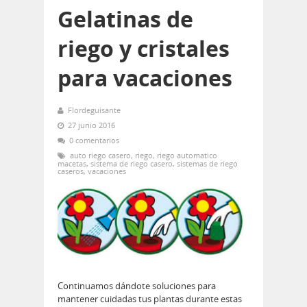
Gelatinas de
riego y cristales
para vacaciones
Flordeguisante
27 junio 2016
0 comentarios
auto riego casero
,
riego
,
riego automatico
macetas
,
sistema de riego casero
,
sistemas de riego
caseros
,
vacaciones
Continuamos dándote soluciones para
mantener cuidadas tus plantas durante estas