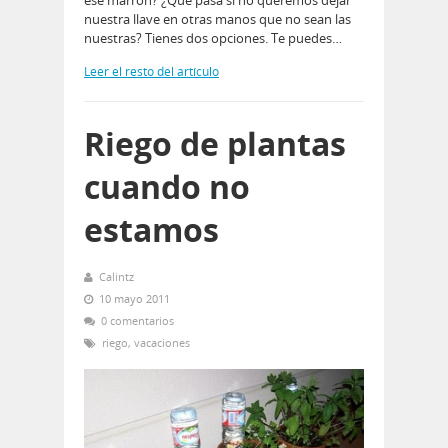
ese marrón? ¿Qué pasa si no queremos dejar
nuestra llave en otras manos que no sean las
nuestras? Tienes dos opciones. Te puedes…
Leer el resto del artículo
Riego de plantas
cuando no
estamos
Calintz
10 mayo 2011
0 comentarios
riego
,
vacaciones