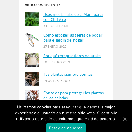
ARTÍCULOS RECIENTES
Usos medicinales de la Marihuana
con CBD Alto
3 FEBRERO 2020
Cómo escoger las tijeras de podar
para el jardín del hogar
27 ENERO 2020
Por qué comprar flores naturales
18 FEBRERO 2019
Tus plantas siempre bonitas
14 OCTUBRE 2018
Consejos para proteger las plantas
de las heladas
21 AGOSTO 2018
Utilizamos cookies para asegurar que damos la mejor
experiencia al usuario en nuestro sitio web. Si continúa
utilizando este sitio asumiremos que está de acuerdo.
© Copyright 2019
PlantasyJardines
· Designed by
Estoy de acuerdo
Salgarus Inc