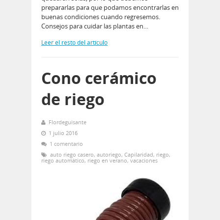
prepararlas para que podamos encontrarlas en
buenas condiciones cuando regresemos.
Consejos para cuidar las plantas en…
Leer el resto del artículo
Cono cerámico
de riego
Flordeguisante
1 julio 2016
1 comentario
auto riego casero
,
autoriego
,
Capilaridad
,
riego
,
riego automático
,
riego en verano
,
vacaciones