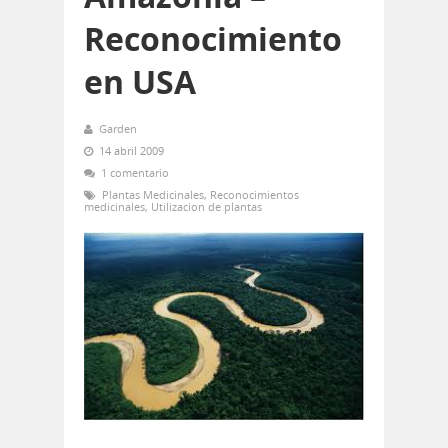
Reconocimiento
en USA
Garden
14 abril 2009
1 comentario
Plantas Medicinales
,
Reconocimientos
medicinales
,
Utilizacion de plantas