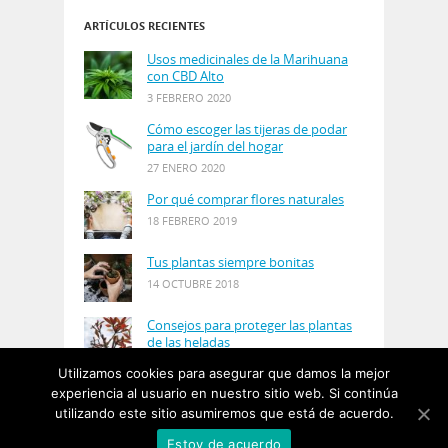
ARTÍCULOS RECIENTES
Usos medicinales de la Marihuana
con CBD Alto
3 FEBRERO 2020
Cómo escoger las tijeras de podar
para el jardín del hogar
27 ENERO 2020
Por qué comprar flores naturales
18 FEBRERO 2019
Tus plantas siempre bonitas
14 OCTUBRE 2018
Consejos para proteger las plantas
de las heladas
21 AGOSTO 2018
Utilizamos cookies para asegurar que damos la mejor
experiencia al usuario en nuestro sitio web. Si continúa
utilizando este sitio asumiremos que está de acuerdo.
© Copyright 2019
PlantasyJardines
· Designed by
Estoy de acuerdo