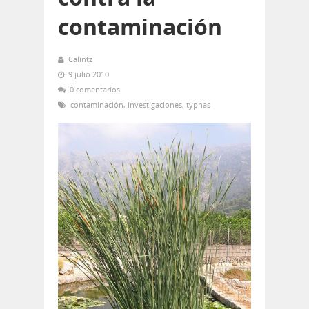
contaminación
Calintz
9 julio 2010
0 comentarios
contaminación
,
investigaciones
,
typhas