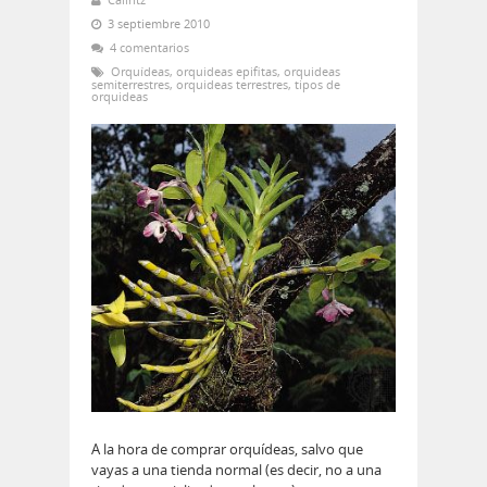
3 septiembre 2010
4 comentarios
Orquídeas
,
orquideas epifitas
,
orquideas
semiterrestres
,
orquideas terrestres
,
tipos de
orquideas
A la hora de comprar orquídeas, salvo que
vayas a una tienda normal (es decir, no a una