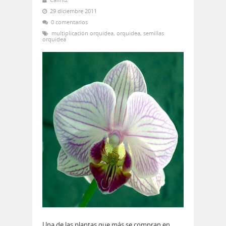
29 diciembre 2011
0 comentarios
multiplicación orquídea
,
orquidea
,
semillas
orquídea
Una de las plantas que más se compran en