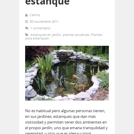
estanque
Calintz
30 noviembre 2011
1 comentario
estanques en jardin
,
plantas acuaticas
,
Plantas
para estanques
No es habitual pero algunas personas tienen,
en sus jardines, estanques que dan más
vistosidad y permiten tener dos ambientes en
el propio jardín, uno que emana tranquilidad y
serenidad, y otro que es plena y total