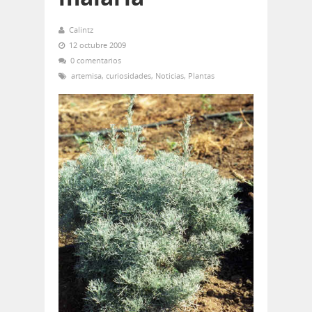
Calintz
12 octubre 2009
0 comentarios
artemisa
,
curiosidades
,
Noticias
,
Plantas