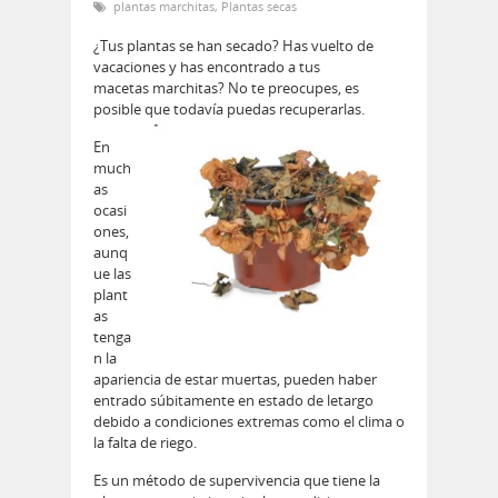
plantas marchitas
,
Plantas secas
¿Tus plantas se han secado? Has vuelto de
vacaciones y has encontrado a tus
macetas marchitas? No te preocupes, es
posible que todavía puedas recuperarlas.
En
much
as
ocasi
ones,
aunq
ue las
plant
as
tenga
n la
apariencia de estar muertas, pueden haber
entrado súbitamente en estado de letargo
debido a condiciones extremas como el clima o
la falta de riego.
Es un método de supervivencia que tiene la