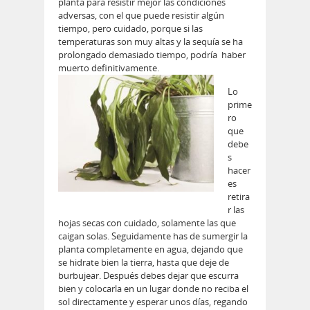
planta para resistir mejor las condiciones
adversas, con el que puede resistir algún
tiempo, pero cuidado, porque si las
temperaturas son muy altas y la sequía se ha
prolongado demasiado tiempo, podría haber
muerto definitivamente.
Lo
prime
ro
que
debe
s
hacer
es
retira
r las
hojas secas con cuidado, solamente las que
caigan solas. Seguidamente has de sumergir la
planta completamente en agua, dejando que
se hidrate bien la tierra, hasta que deje de
burbujear. Después debes dejar que escurra
bien y colocarla en un lugar donde no reciba el
sol directamente y esperar unos días, regando