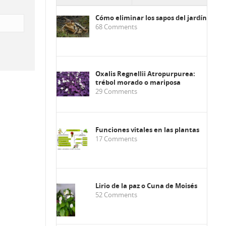
Cómo eliminar los sapos del jardín
68
Comments
Oxalis Regnellii Atropurpurea:
trébol morado o mariposa
29
Comments
Funciones vitales en las plantas
17
Comments
Lirio de la paz o Cuna de Moisés
52
Comments