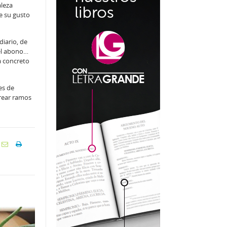
aleza
e su gusto
diario, de
 el abono…
a concreto
es de
crear ramos