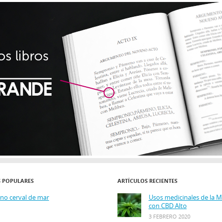
S POPULARES
ARTÍCULOS RECIENTES
ino cerval de mar
Usos medicinales de la 
con CBD Alto
3 FEBRERO 2020