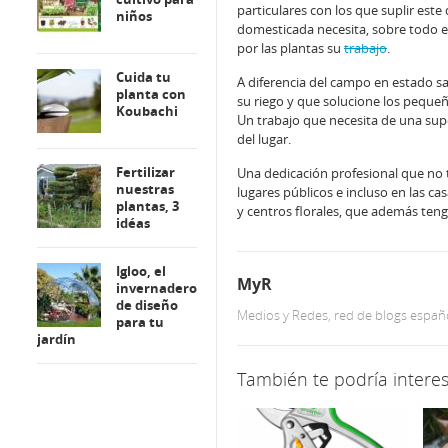
particulares con los que suplir este
niños
domesticada necesita, sobre todo e
por las plantas su
trabajo
.
Cuida tu
A diferencia del campo en estado sa
planta con
su riego y que solucione los peque
Koubachi
Un trabajo que necesita de una supe
del lugar.
Fertilizar
Una dedicación profesional que no t
nuestras
lugares públicos e incluso en las ca
plantas, 3
y centros florales, que además teng
idéas
Igloo, el
MyR
invernadero
de diseño
Medios y Redes, red de blogs españ
para tu
jardín
También te podría interes