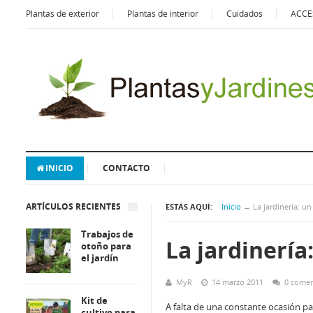
Plantas de exterior
Plantas de interior
Cuidados
ACCE
INICIO
CONTACTO
ARTÍCULOS RECIENTES
ESTÁS AQUÍ:
Inicio
→
La jardinería: u
Trabajos de
La jardinería
otoño para
el jardín
MyR
14 marzo 2011
0 comen
Kit de
A falta de una constante ocasión pa
cultivo para