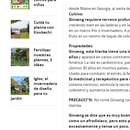
niños
desde Maine en Georgia, al oeste d
Cultivo:
Ginseng requiere terreno profun
Cuida tu
creciendo bien en las laderas y en 
planta con
en un marco frío o invernadero. A pr
Koubachi
fruto es un racimo de bayas de color 
Propiedades:
Fertilizar
Ginseng, esta hierba tiene una l
nuestras
años
y aparece en varios continent
plantas, 3
América. La raíz es cardiotónico, p
idéas
últimos 30 años en muchos países, 
Usado para combatir; el estrés, la fati
Igloo, el
Es medicinal y terapéutico para
invernadero
sistema nervioso, estimula la secrec
de diseño
colesterol y aumenta la resistencia
para tu
jardín
PRECAUCI“N:
No tome Ginseng con 
diarrea.
Ginseng se dice que es muy buen
como un afrodisiaco, pero esto 
excesivamente y tensa un poco.