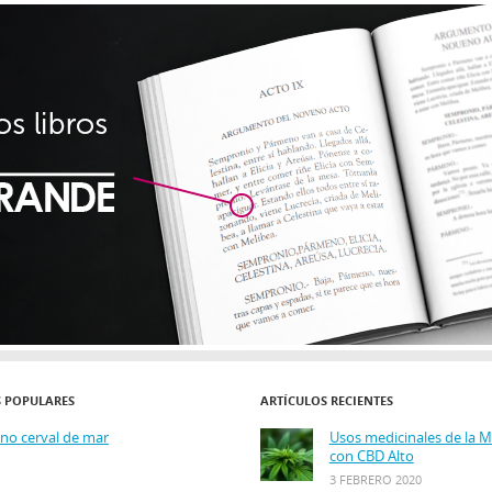
S POPULARES
ARTÍCULOS RECIENTES
ino cerval de mar
Usos medicinales de la 
con CBD Alto
3 FEBRERO 2020