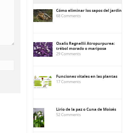
Cómo eliminar los sapos del jardín
68
Comments
Oxalis Regnellii Atropurpurea:
trébol morado o mariposa
29
Comments
Funciones vitales en las plantas
17
Comments
Lirio de la paz o Cuna de Moisés
52
Comments