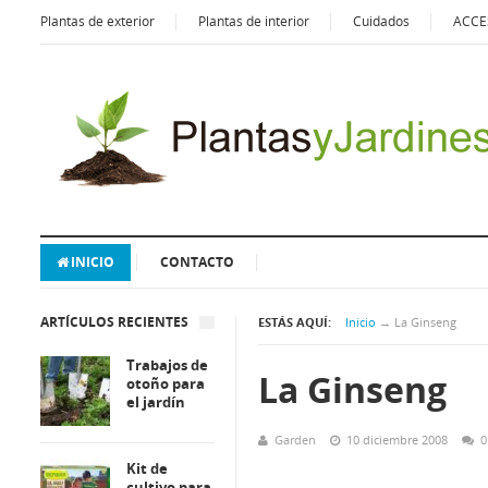
Plantas de exterior
Plantas de interior
Cuidados
ACCE
INICIO
CONTACTO
ARTÍCULOS RECIENTES
ESTÁS AQUÍ:
Inicio
→
La Ginseng
Trabajos de
La Ginseng
otoño para
el jardín
Garden
10 diciembre 2008
0
Kit de
cultivo para