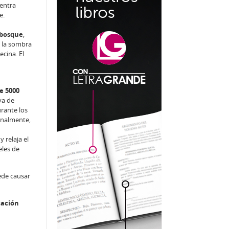
entra
e.
 bosque
,
a la sombra
ecina. El
e 5000
va de
urante los
onalmente,
 relaja el
eles de
ede causar
tación