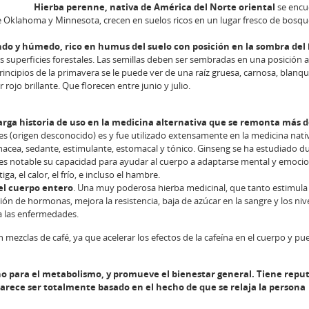
Hierba perenne, nativa de América del Norte oriental
se encu
e Oklahoma y Minnesota, crecen en suelos ricos en un lugar fresco de bosqu
do y húmedo, rico en humus del suelo con posición en la sombra del
las superficies forestales. Las semillas deben ser sembradas en una posición 
incipios de la primavera se le puede ver de una raíz gruesa, carnosa, blanqu
rojo brillante. Que florecen entre junio y julio.
arga historia de uso en la medicina alternativa que se remonta más d
es (origen desconocido) es y fue utilizado extensamente en la medicina nati
anacea, sedante, estimulante, estomacal y tónico. Ginseng se ha estudiado d
es notable su capacidad para ayudar al cuerpo a adaptarse mental y emoci
ga, el calor, el frío, e incluso el hambre.
 el cuerpo entero
. Una muy poderosa hierba medicinal, que tanto estimula y
ión de hormonas, mejora la resistencia, baja de azúcar en la sangre y los niv
 a las enfermedades.
mezclas de café, ya que acelerar los efectos de la cafeína en el cuerpo y pu
o para el metabolismo, y promueve el bienestar general. Tiene repu
parece ser totalmente basado en el hecho de que se relaja la persona